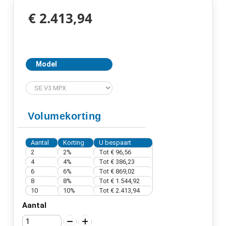
€ 2.413,94
Model
Volumekorting
Aantal
Korting
U bespaart
2
2%
Tot € 96,56
4
4%
Tot € 386,23
6
6%
Tot € 869,02
8
8%
Tot € 1.544,92
10
10%
Tot € 2.413,94
Aantal