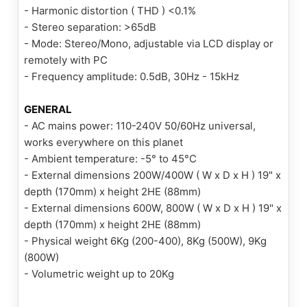
- Harmonic distortion ( THD ) <0.1%
- Stereo separation: >65dB
- Mode: Stereo/Mono, adjustable via LCD display or
remotely with PC
- Frequency amplitude: 0.5dB, 30Hz - 15kHz
GENERAL
- AC mains power: 110-240V 50/60Hz universal,
works everywhere on this planet
- Ambient temperature: -5° to 45°C
- External dimensions 200W/400W ( W x D x H ) 19" x
depth (170mm) x height 2HE (88mm)
- External dimensions 600W, 800W ( W x D x H ) 19" x
depth (170mm) x height 2HE (88mm)
- Physical weight 6Kg (200-400), 8Kg (500W), 9Kg
(800W)
- Volumetric weight up to 20Kg