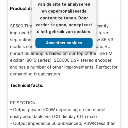
van de site te analyseren
Product discription:
en gepersonaliseerde
content te tonen. Door
verder te gaan, accepteert
SE500 The new SE V3 series brings significantly
u het gebruik van cookies.
improved DSP software, V4 exciter, better stereo
separation and tighter MPX control. Our new SE V3
Accepteer cookies
models come with large 4x16 LCD display and VU
meter! SE lineup is based on our top of the line FM
exciter (8015 series), SE8000 DSP stereo encoder
and has a number of other improvements. Perfect for
demanding broadcasters.
Technical facts:
RF SECTION
- Output power: 500W depending on the model,
easily adjustable via LCD display (0 to max)
- Output impedance 50 unbalanced, VSWR less than