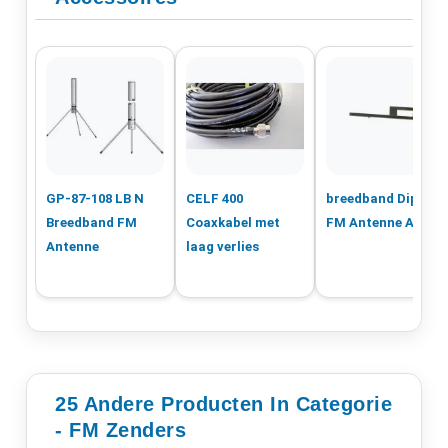
GP-87-108 LB N
CELF 400
breedband Dipool
Breedband FM
Coaxkabel met
FM Antenne AKF-1
Antenne
laag verlies
25 Andere Producten In Categorie
- FM Zenders