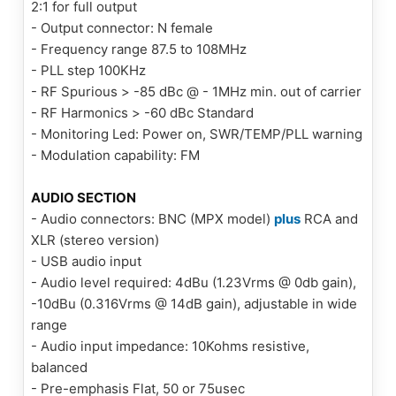
2:1 for full output
- Output connector: N female
- Frequency range 87.5 to 108MHz
- PLL step 100KHz
- RF Spurious > -85 dBc @ - 1MHz min. out of carrier
- RF Harmonics > -60 dBc Standard
- Monitoring Led: Power on, SWR/TEMP/PLL warning
- Modulation capability: FM
AUDIO SECTION
- Audio connectors: BNC (MPX model)
plus
RCA and
XLR (stereo version)
- USB audio input
- Audio level required: 4dBu (1.23Vrms @ 0db gain),
-10dBu (0.316Vrms @ 14dB gain), adjustable in wide
range
- Audio input impedance: 10Kohms resistive,
balanced
- Pre-emphasis Flat, 50 or 75usec