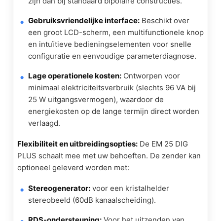
zijn dan bij standaard bipolaire constructies.
Gebruiksvriendelijke interface:
Beschikt over
een groot LCD-scherm, een multifunctionele knop
en intuïtieve bedieningselementen voor snelle
configuratie en eenvoudige parameterdiagnose.
Lage operationele kosten:
Ontworpen voor
minimaal elektriciteitsverbruik (slechts 96 VA bij
25 W uitgangsvermogen), waardoor de
energiekosten op de lange termijn direct worden
verlaagd.
Flexibiliteit en uitbreidingsopties:
De EM 25 DIG
PLUS schaalt mee met uw behoeften. De zender kan
optioneel geleverd worden met:
Stereogenerator:
voor een kristalhelder
stereobeeld (60dB kanaalscheiding).
RDS-ondersteuning:
Voor het uitzenden van