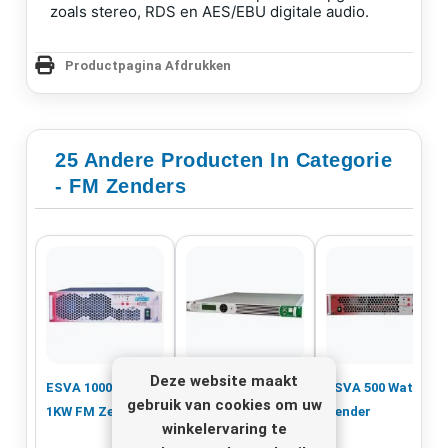
zoals stereo, RDS en AES/EBU digitale audio.
Productpagina Afdrukken
25 Andere Producten In Categorie
- FM Zenders
Deze website maakt
ESVA 1000 Watt
TEM Opera Plus
ESVA 500 Watt Fm
gebruik van cookies om uw
1KW FM Zender
10 W FM Zender
Zender
winkelervaring te