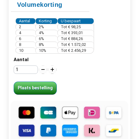
Volumekorting
Aantal
Korting
U bespaart
2
2%
Tot € 98,25
4
4%
Tot € 393,01
6
6%
Tot € 884,26
8
8%
Tot € 1.572,02
10
10%
Tot € 2.456,29
Aantal
Plaats bestelling