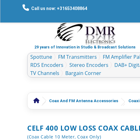
Call us now: +31653408864
29 years of Innovation in Studio & Broadcast Solutions
Spottune
FM Transmitters
FM Amplifier Pal
RDS Encoders
Stereo Encoders
DAB+ Digit
TV Channels
Bargain Corner
Coax And FM Antenna Accessories
Coaxi
CELF 400 LOW LOSS COAX CABL
(Coax Cable 10 Meter, Coax Only)