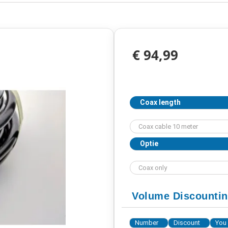
€ 94,99
Coax length
Optie
Volume Discounti
Number
Discount
You