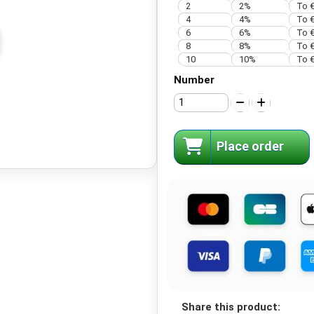
2
2%
To €
4
4%
To €
6
6%
To €
8
8%
To €
10
10%
To €
Number
Place order
Share this product: