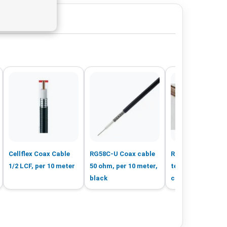
Cellflex Coax Cable
RG58C-U Coax cable
RG142 U high
1/2 LCF, per 10 meter
50 ohm, per 10 meter,
temperature tefl
black
coax cable, 10 m