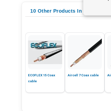
10 Other Products In Category -
ECOFLEX 15 Coax
Aircell 7 Coax cable
Ai
cable