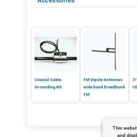
Accessories
Coaxial Cable
FM Dipole Antennas
7/
Grounding Kit
wide band breedband
CE
FM
This websi
and disp