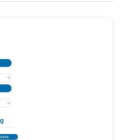
ng
 save